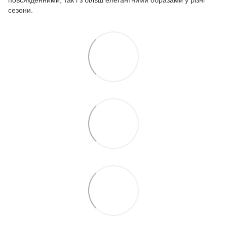
повсякденними, так і з більш елегантними образами у різні
сезони.