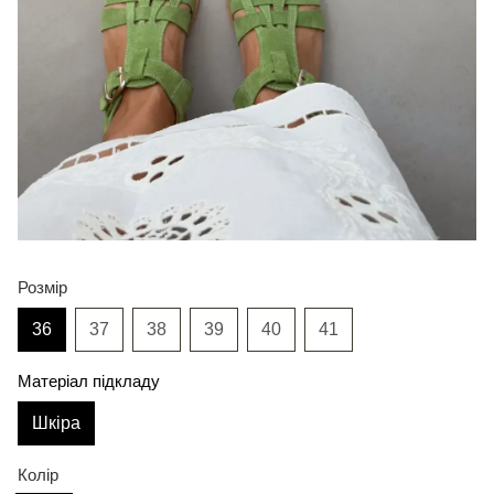
Розмір
36
37
38
39
40
41
Матеріал підкладу
Шкіра
Колір